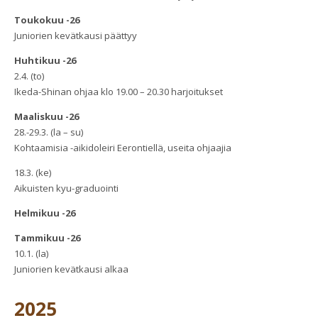
Toukokuu -26
Juniorien kevätkausi päättyy
Huhtikuu -26
2.4. (to)
Ikeda-Shinan ohjaa klo 19.00 – 20.30 harjoitukset
Maaliskuu -26
28.-29.3. (la – su)
Kohtaamisia -aikidoleiri Eerontiellä, useita ohjaajia
18.3. (ke)
Aikuisten kyu-graduointi
Helmikuu -26
Tammikuu -26
10.1. (la)
Juniorien kevätkausi alkaa
2025