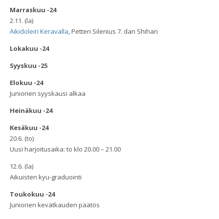
Marraskuu -24
2.11. (la)
Aikidoleiri Keravalla
, Petteri Silenius 7. dan Shihan
Lokakuu -24
Syyskuu -25
Elokuu -24
Juniorien syyskausi alkaa
Heinäkuu -24
Kesäkuu -24
20.6. (to)
Uusi harjoitusaika: to klo 20.00 – 21.00
12.6. (la)
Aikuisten kyu-graduointi
Toukokuu -24
Juniorien kevätkauden päätös