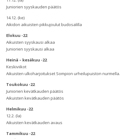
Juniorien syyskauden päätös
14.12. (ke)
Aikidon aikuisten pikkujoulut budosalilla
Elokuu -22
Aikuisten syyskausi alkaa
Juniorien syyskausi alkaa
Heinä – kesäkuu -22
Keskiviikot
Aikuisten ulkoharjoitukset Sompion urheilupuiston nurmella.
Toukokuu -22
Juniorien kevätkauden päätös
Aikuisten kevätkauden päätös
Helmikuu -22
12.2. (la)
Aikuisten kevätkauden avaus
Tammikuu -22