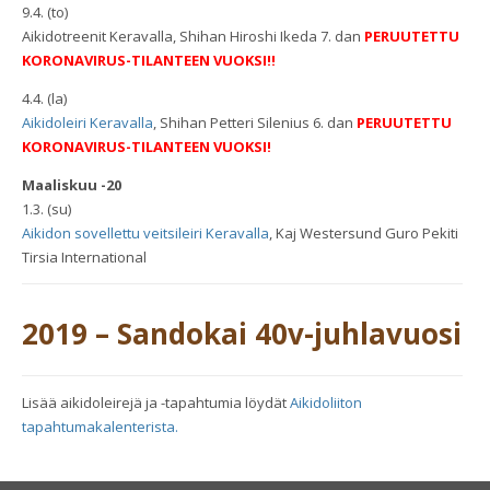
9.4. (to)
Aikidotreenit Keravalla, Shihan Hiroshi Ikeda 7. dan
PERUUTETTU
KORONAVIRUS-TILANTEEN VUOKSI!!
4.4. (la)
Aikidoleiri Keravalla
, Shihan Petteri Silenius 6. dan
PERUUTETTU
KORONAVIRUS-TILANTEEN VUOKSI!
Maaliskuu -20
1.3. (su)
Aikidon sovellettu veitsileiri Keravalla
, Kaj Westersund Guro Pekiti
Tirsia International
2019 – Sandokai 40v-juhlavuosi
Lisää aikidoleirejä ja -tapahtumia löydät
Aikidoliiton
tapahtumakalenterista.