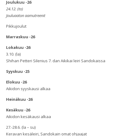
Joulukuu -26
24.12. (to)
Jouluaaton aamutreenit
Pikkujoulut
Marraskuu -26
Lokakuu -26
3.10. (la)
Shihan Petteri Silenius 7. dan Aikikai leiri Sandokaissa
Syyskuu -25
Elokuu -26
Aikidon syyskausi alkaa
Heinäkuu -26
Kesäkuu -26
Aikidon kesäkausi alkaa
27.-28.6. (la – su)
Keravan kesäleiri, Sandokain omat ohjaajat