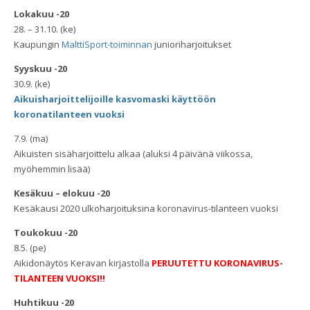
Lokakuu -20
28. – 31.10. (ke)
Kaupungin
MalttiSport-toiminnan
junioriharjoitukset
Syyskuu -20
30.9. (ke)
Aikuisharjoittelijoille kasvomaski käyttöön
koronatilanteen vuoksi
7.9. (ma)
Aikuisten sisäharjoittelu alkaa (aluksi 4 päivänä viikossa,
myöhemmin lisää)
Kesäkuu – elokuu -20
Kesäkausi 2020 ulkoharjoituksina koronavirus-tilanteen vuoksi
Toukokuu -20
8.5. (pe)
Aikidonäytös Keravan kirjastolla
PERUUTETTU KORONAVIRUS-
TILANTEEN VUOKSI!!
Huhtikuu -20